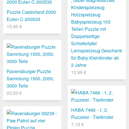
,Tatuer Magnetisches
Kinderspielzeug
Puzzle Castorland 2000
Holzspielzeug
Eulen C-200535
Babyspielzeug 103
15,95 €
Teilen Puzzle mit
Doppelseitige
Schiefertafel
Lernspielzeug Geschenk
für Baby Kleinkinder ab
2 Jahre
Ravensburger Puzzle
12,99 €
Sammlung 1500, 2000,
3000 Teile
23,50 €
HABA 7466 - 1, 2,
Puzzelei - Tierkinder
7,18 €