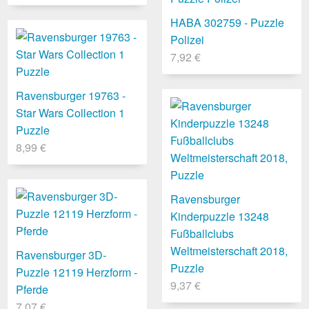
HABA 302759 - Puzzle
Polizei
7,92 €
Ravensburger 19763 -
Star Wars Collection 1
Puzzle
8,99 €
Ravensburger
Kinderpuzzle 13248
Fußballclubs
Weltmeisterschaft 2018,
Ravensburger 3D-
Puzzle
Puzzle 12119 Herzform -
9,37 €
Pferde
7,07 €