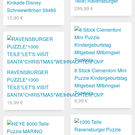
Teile) Ravensburger
Kinkade Disney
299,99 €
Schneewittchen 59485
15,90 €
8 Stück Clementoni Mini
RAVENSBURGER
Puzzle Kindergeburtstag
PUZZLE*1000
Mitgebsel Mitbringsel
TEILE*LET'S VISIT
Tombola
SANTA*CHRISTMAS*WEIHNACHTEN*OVP
6,99 €
16,99 €