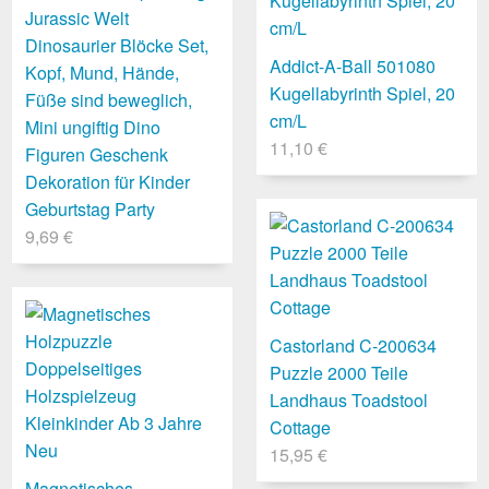
Jurassic Welt
Dinosaurier Blöcke Set,
Addict-A-Ball 501080
Kopf, Mund, Hände,
Kugellabyrinth Spiel, 20
Füße sind beweglich,
cm/L
Mini ungiftig Dino
11,10 €
Figuren Geschenk
Dekoration für Kinder
Geburtstag Party
9,69 €
Castorland C-200634
Puzzle 2000 Teile
Landhaus Toadstool
Cottage
15,95 €
Magnetisches