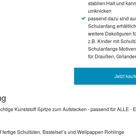
stabilen Halt und kann
umknicken
passend dazu sind au
Led Zusatzscheinwerfer,JieHe 12v Led Scheinwerfer
Schulanfang erhältlic
Wasserfest ip67 Rückfahrscheinwerfer 1800LM led
weitere Dekofiguren f
Scheinwerfer 18W Bagger Nebelscheinwerfer für KFZ
z.B. Kinder mit Schultü
Arbeitsscheinwerfer (2PCS) (18W)
Schulanfangs Motiven
13,99 €
für Draußen, Girlande
Jetzt kauf
TomTom 4EK0.001.01, ONE IQ, V5 900mAh Akku
13,89 €
ng
sichtige Kunststoff Spitze zum Aufstecken - passend für ALLE -
Reifenregal Lagerregal 8 Reifen Reifenständer Werkstatt
f fertige Schultüten, Bastelset`s und Wellpappen Rohlinge