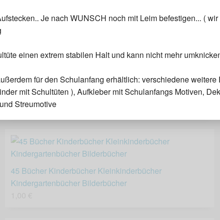
Steckregal Regal Eaxus
24,99 €
ufstecken.. Je nach WUNSCH noch mit Leim befestigen... ( wir
g
ultüte einen extrem stabilen Halt und kann nicht mehr umknicke
ußerdem für den Schulanfang erhältlich: verschiedene weitere 
Nikon D 750 D750 Prof. DSLR Digitalkamera ?
inder mit Schultüten ), Aufkleber mit Schulanfangs Motiven, Dek
Spiegelreflex ? Neuwertig mit OVP
und Streumotive
1.244,56 €
45 Bücher Kinderbücher Kleinkinderbücher
Kindergartenbücher Bilderbücher
1,00 €