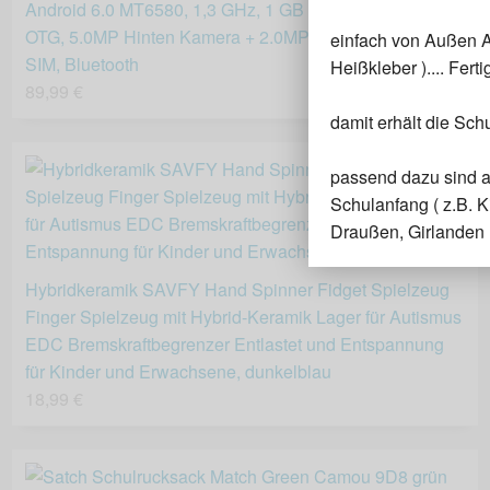
Android 6.0 MT6580, 1,3 GHz, 1 GB RAM+16 GB ROM,
OTG, 5.0MP Hinten Kamera + 2.0MP Frontkamera, Dual
einfach von Außen A
SIM, Bluetooth
Heißkleber ).... Ferti
89,99 €
damit erhält die Sch
passend dazu sind a
Schulanfang ( z.B. K
Draußen, Girlanden 
Hybridkeramik SAVFY Hand Spinner Fidget Spielzeug
Finger Spielzeug mit Hybrid-Keramik Lager für Autismus
EDC Bremskraftbegrenzer Entlastet und Entspannung
für Kinder und Erwachsene, dunkelblau
18,99 €