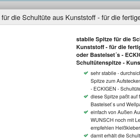
Lifestyle
Elektro
Auto
Kleid
in
in
in
in
stabile Spitze für die S
Kunststoff - für die fert
oder Bastelset´s - ECKI
: Welches Produkt soll ich bei der
Schultütenspitze - Kuns
eses Problem ein für alle Mal aus der Welt
sehr stabile - durchsic
testen Produkte aus dem Internet
Spitze zum Aufstecke
OP Seller sind, denn eines ist klar, wenn
- ECKIGEN - Schultüt
es von vielen Menschen an ihre
diese Spitze paßt auf f
nen einfach das Beste ist vom Preis-
Bastelset`s und Well
einfach von Außen Auf
WUNSCH noch mit Leim 
empfehlen Heißkleber )
damit erhält die Schul