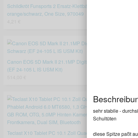
Schildkröt Funsports 2 Ersatz-Klettbälle im Meshbag, rot,
orange/schwarz, One Size, 970049
4,21 €
Canon EOS 5D Mark II 21.1MP Digitalkamera - Schwarz
(EF 24-105 L IS USM Kit)
514,00 €
Beschreibu
sehr stabile - durch
Schultüten
Teclast X10 Tablet PC 10.1 Zoll Quad Core 3G Phablet
diese Spitze paßt au