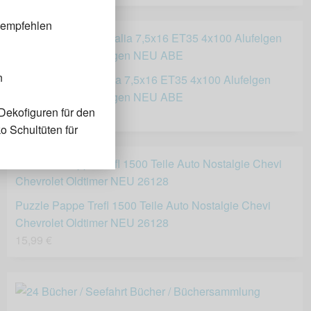
 empfehlen
n
16 Zoll DBV Australia 7,5x16 ET35 4x100 Alufelgen
Schwarz Poliert Felgen NEU ABE
Dekofiguren für den
319,00 €
o Schultüten für
Puzzle Pappe Trefl 1500 Teile Auto Nostalgie Chevi
Chevrolet Oldtimer NEU 26128
15,99 €