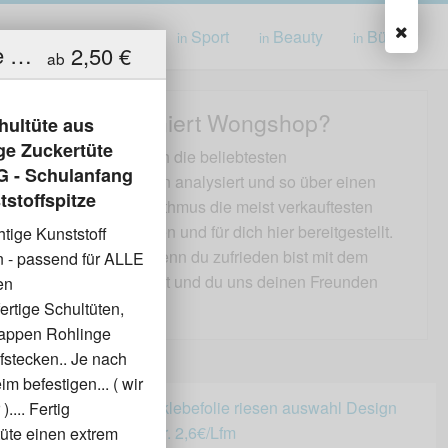
ung
Spielwaren
Sport
Beauty
Bücher
in
in
in
in
stabile Spitze für die Schultüte aus Kunststoff - für die fertige Zuckertüte oder Bastelset´s - ECKIG - Schulanfang Schultütenspitze - Kunststoffspitze
2,50 €
ab
Wie funktioniert Wongshop?
chultüte aus
ige Zuckertüte
Wir haben für dich die beliebtesten
G - Schulanfang
Produktkategorien analysiert und so über einen
tstoffspitze
besondern Algorithmus die meist verkauftesten
Produkte gefunden und für dich hier bereitgestellt.
htige Kunststoff
Wir freuen uns wenn du zufrieden bist mit dem
n - passend für ALLE
gekauften Produkt und du uns deinen Freunden
en
weiterempfiehlst.
ertige Schultüten,
pappen Rohlinge
stecken.. Je nach
befestigen... ( wir
.... Fertig
tüte einen extrem