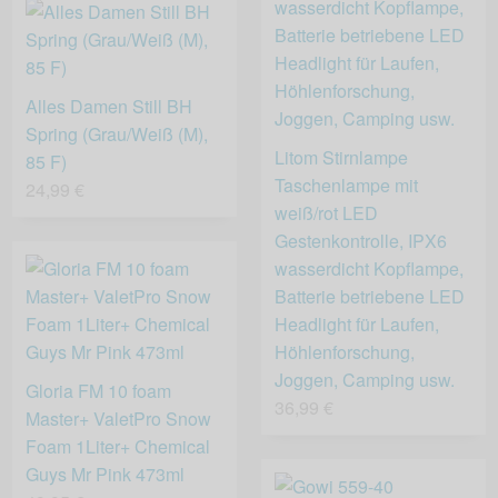
Alles Damen Still BH
Spring (Grau/Weiß (M),
Litom Stirnlampe
85 F)
Taschenlampe mit
24,99 €
weiß/rot LED
Gestenkontrolle, IPX6
wasserdicht Kopflampe,
Batterie betriebene LED
Headlight für Laufen,
Höhlenforschung,
Joggen, Camping usw.
Gloria FM 10 foam
36,99 €
Master+ ValetPro Snow
Foam 1Liter+ Chemical
Guys Mr Pink 473ml