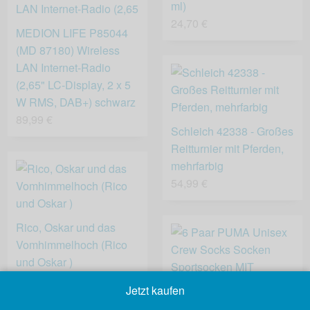
ml)
24,70 €
MEDION LIFE P85044
(MD 87180) Wireless
LAN Internet-Radio
(2,65" LC-Display, 2 x 5
W RMS, DAB+) schwarz
89,99 €
Schleich 42338 - Großes
Reitturnier mit Pferden,
mehrfarbig
54,99 €
Rico, Oskar und das
Vomhimmelhoch (Rico
und Oskar )
14,99 €
Jetzt kaufen