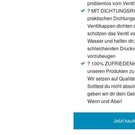
problemlos vom Venti
POLAR M400 - GPS Laufuhr - Trainingscomputer -
? MIT DICHTUNGSRIN
Schwarz - mit Brustgurt
praktischen Dichtungs
20,50 €
Ventilkappen dichten 
schützen das Ventil v
Wasser und helfen dir
schleichenden Druckver
vorzubeugen
Calvin Klein Euphoria ? EDP Eau de Parfum 100ml
? 100% ZUFRIEDENHEI
NEU&OVP
unseren Produkten zu
45,94 €
Wir setzen auf Qualitä
Solltest du nicht absol
geben wir dir dein Gel
Wenn und Aber!
Sony Alpha ILCE-6000L 24.3 MP SLR-Digitalkamera -
Jetzt kauf
weiß (Kit m. E PZ 16-50 mm)
352,00 €