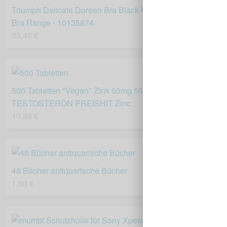
Triumph Delicate Doreen Bra Black World Best Selling
Bra Range - 10135874
33,46 €
500 Tabletten "Vegan" Zink 50mg 50 mg AKNE
TESTOSTERON PREISHIT Zinc
10,88 €
48 Bücher antiquarische Bücher
1,00 €