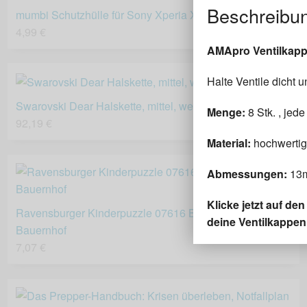
Beschreibu
mumbi Schutzhülle für Sony Xperia XZ / XZs Hülle
4,99 €
AMApro Ventilkappe
Halte Ventile dicht 
Swarovski Dear Halskette, mittel, weiss
Menge:
8 Stk. , jed
92,19 €
Material:
hochwertig
Abmessungen:
13m
Klicke jetzt auf de
Ravensburger Kinderpuzzle 07616 Baustelle und
deine Ventilkappen
Bauernhof
7,07 €