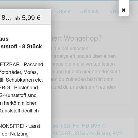
ung
Spielwaren
Sport
Beauty
Bücher
in
in
in
in
AMAPRO Ventilkappen aus hochwertigem ABS-Kunststoff - 8 Stück - mit Dichtungsring
5,99 €
ab
Wie funktioniert Wongshop?
aus
stoff - 8 Stück
Wir haben für dich die beliebtesten
Produktkategorien analysiert und so über einen
besondern Algorithmus die meist verkauftesten
ETZBAR - Passend
Produkte gefunden und für dich hier bereitgestellt.
Motorräder, Mofas,
Wir freuen uns wenn du zufrieden bist mit dem
il, Schubkarren etc.
gekauften Produkt und du uns deinen Freunden
IG - Bestehend
weiterempfiehlst.
-Kunststoff sind
en herkömmlichen
unststoff deutlich
ONSFREI - Lässt
n der Nutzung