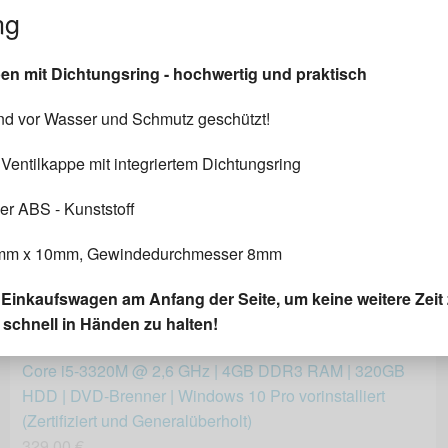
ng
n mit Dichtungsring - hochwertig und praktisch
Nikon D810 (Gehäuse), nur 2000 Auslösungen. Top
und vor Wasser und Schmutz geschützt!
Zustand! Mit L-Winkel.
e Ventilkappe mit integriertem Dichtungsring
908,00 €
er ABS - Kunststoff
m x 10mm, Gewindedurchmesser 8mm
n Einkaufswagen am Anfang der Seite, um keine weitere Zeit 
 schnell in Händen zu halten!
Fujitsu Lifebook S752 Notebook | 14 Zoll Display | Intel
Core i5-3320M @ 2,6 GHz | 4GB DDR3 RAM | 320GB
HDD | DVD-Brenner | Windows 10 Pro vorinstalliert
(Zertifiziert und Generalüberholt)
329,00 €