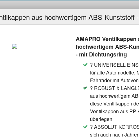
Lifestyle
Elektro
Auto
Kleid
in
in
in
in
AMAPRO Ventilkappen 
hochwertigem ABS-Kunst
- mit Dichtungsring
: Welches Produkt soll ich bei der
? UNIVERSELL EINS
eses Problem ein für alle Mal aus der Welt
für alle Automodelle, 
testen Produkte aus dem Internet
Fahrräder mit Autovent
OP Seller sind, denn eines ist klar, wenn
? ROBUST & LANGLEB
es von vielen Menschen an ihre
aus hochwertigem ABS
nen einfach das Beste ist vom Preis-
diese Ventilkappen d
Ventilkappen aus PP-K
überlegen
? ABSOLUT KORROSI
sich auch nach Jahre