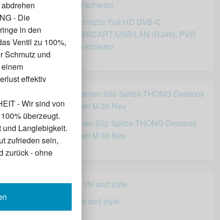
l abdrehen
G - Die
Microelectronic Micro m22c Full HD DVB-C
ringe in den
Kabelreceiver (HDMI/SCART/USB/LAN (RJ45), PVR
das Ventil zu 100%,
Ready, Mediaplayer) schwarz
or Schmutz und
35,90 €
, einem
lust effektiv
T - Wir sind von
 100% überzeugt.
30 String Tanga Damen Slip Spitze THONG Dessous
t und Langlebigkeit.
Wäsche Sonderposten M 38 Neu
ut zufrieden sein,
24,99 €
d zurück - ohne
en
Bloom: navigating life and style
14,41 €