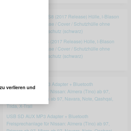
Samsung Galaxy S8 (2017 Release) Hülle, i-Blason
[ArmorBox Serie] Case / Cover / Schutzhülle ohne
integriertem Displayschutz (schwarz)
15,99 €
zu verlieren und
USB SD AUX MP3 Adapter + Bluetooth
Freisprechanlage für Nissan: Almera (Tino) ab 97,
Primera ab 97, Micra ab 97, Navara, Note, Qashqai,