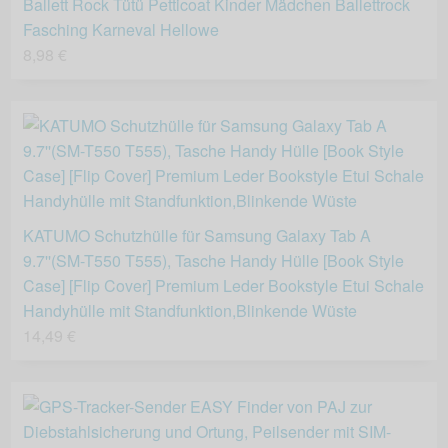
Ballett Rock Tütü Petticoat Kinder Mädchen Ballettrock
Fasching Karneval Hellowe
8,98 €
KATUMO Schutzhülle für Samsung Galaxy Tab A
9.7''(SM-T550 T555), Tasche Handy Hülle [Book Style
Case] [Flip Cover] Premium Leder Bookstyle Etui Schale
Handyhülle mit Standfunktion,Blinkende Wüste
14,49 €