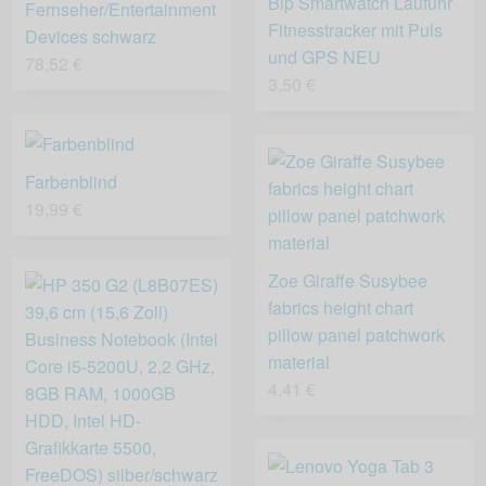
Bip Smartwatch Laufuhr
Fernseher/Entertainment
Fitnesstracker mit Puls
Devices schwarz
und GPS NEU
78,52 €
3,50 €
Farbenblind
19,99 €
Zoe Giraffe Susybee
fabrics height chart
pillow panel patchwork
material
4,41 €