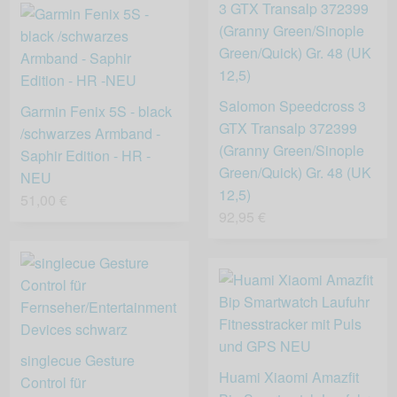
Salomon Speedcross 3
Garmin Fenix 5S - black
GTX Transalp 372399
/schwarzes Armband -
(Granny Green/Sinople
Saphir Edition - HR -
Green/Quick) Gr. 48 (UK
NEU
12,5)
51,00 €
92,95 €
singlecue Gesture
Huami Xiaomi Amazfit
Control für