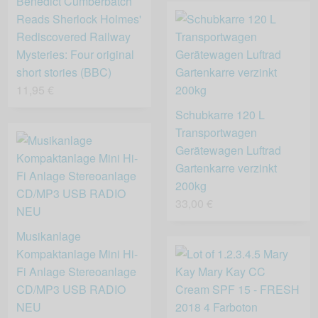
Benedict Cumberbatch
Reads Sherlock Holmes'
Rediscovered Railway
Mysteries: Four original
short stories (BBC)
11,95 €
Schubkarre 120 L
Transportwagen
Gerätewagen Luftrad
Gartenkarre verzinkt
200kg
33,00 €
Musikanlage
Kompaktanlage Mini Hi-
Fi Anlage Stereoanlage
CD/MP3 USB RADIO
NEU