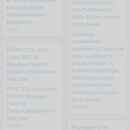
41 Bücher Kinderbücher
Kleinkinderbücher
Kindergartenbücher
Bilderbücher
1,00 €
Sabeatex®
Rückenkissen,
Keilkissen für Couch und
Sofa, Lesekissen für
bequemes Sitzen. 5
Unifarben für trendiges
Wohndesign. Louge-
oder Palettenkissen
FRYETT`S 100% Cotton
Größe 60 cm x 50 cm x
TATTON Woodland
30 cm (braun)
Fabric for
42,95 €
Curtain/Upholstery-Fox-
Stag-Deer
10,56 €