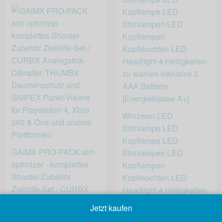
Winzwon LED
Stirnlampe LED
Kopflampe LED
GAIMX PRO-PACK aim
Stirnlampen LED
optimizer - komplettes
Kopflampen
Shooter-Zubehör
Kopfleuchten LED
Zielhilfe-Set / CURBX
Headlight 4 Helligkeiten
Analogstick-Dämpfer,
zu wahlen inklusive 3
Jetzt kaufen
THUMBX
AAA Batterie