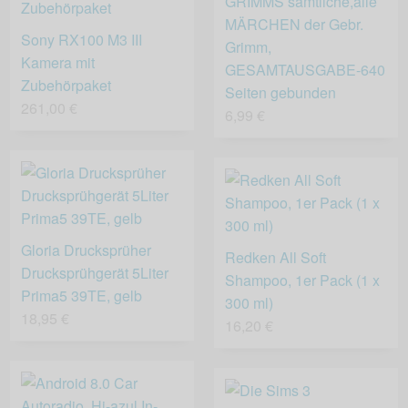
GRIMMS sämtliche,alle
MÄRCHEN der Gebr.
Sony RX100 M3 III
Grimm,
Kamera mit
GESAMTAUSGABE-640
Zubehörpaket
Seiten gebunden
261,00 €
6,99 €
Gloria Drucksprüher
Redken All Soft
Drucksprühgerät 5Liter
Shampoo, 1er Pack (1 x
Prima5 39TE, gelb
300 ml)
18,95 €
16,20 €