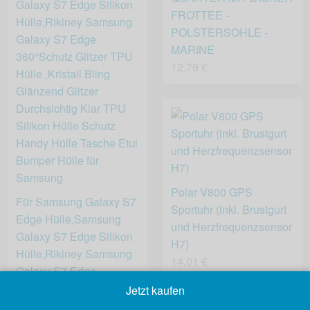
FROTTEE -
POLSTERSOHLE -
MARINE
12,79 €
Polar V800 GPS
Für Samsung Galaxy S7
Sportuhr (inkl. Brustgurt
Edge Hülle,Samsung
und Herzfrequenzsensor
Galaxy S7 Edge Silikon
H7)
Hülle,Rikiney Samsung
14,01 €
Galaxy S7 Edge
360°Schutz Glitzer TPU
Jetzt kaufen
Hülle ,Kristall Bling