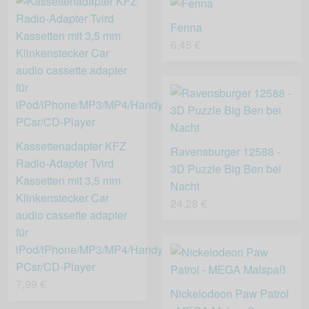
Fenna
6,45 €
Kassettenadapter KFZ
Ravensburger 12588 -
Radio-Adapter Tvird
3D Puzzle Big Ben bei
Kassetten mit 3,5 mm
Nacht
Klinkenstecker Car
24,28 €
audio cassette adapter
für
iPod/iPhone/MP3/MP4/Handys/Smartphones/Tablet-
PCsr/CD-Player
7,99 €
Nickelodeon Paw Patrol