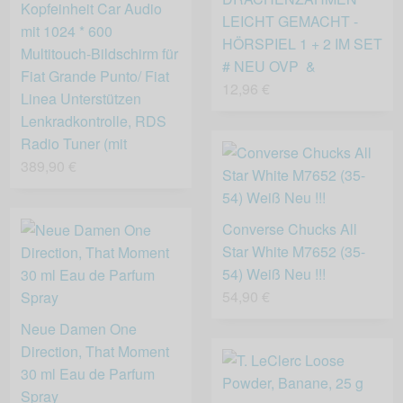
Kopfeinheit Car Audio
LEICHT GEMACHT -
mit 1024 * 600
HÖRSPIEL 1 + 2 IM SET
Multitouch-Bildschirm für
# NEU OVP &
Fiat Grande Punto/ Fiat
12,96 €
Linea Unterstützen
Lenkradkontrolle, RDS
Radio Tuner (mit
389,90 €
Converse Chucks All
Star White M7652 (35-
54) Weiß Neu !!!
54,90 €
Neue Damen One
Direction, That Moment
30 ml Eau de Parfum
Spray