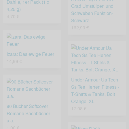
Dahlia, 1er Pack (1 x
Grad Umstülpen und
4,25 g)
Schweben Funktion-
4,70 €
Schwarz
162,99 €
Izara: Das ewige Feuer
14,99 €
Under Armour Ua Tech
Ss Tee Herren Fitness -
T-Shirts & Tanks, Bolt
Orange, XL
90 Bücher Softcover
17,08 €
Romane Sachbücher
u.a.
1,00 €