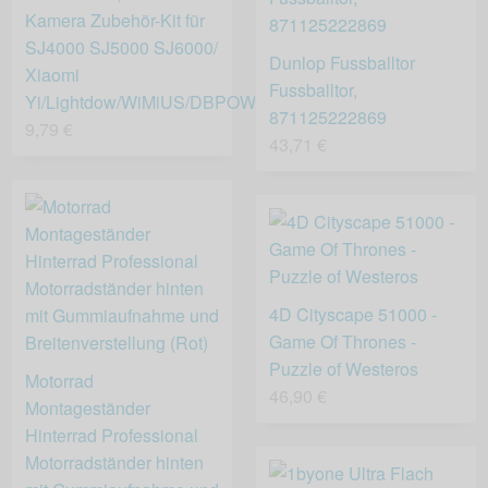
Kamera Zubehör-Kit für
SJ4000 SJ5000 SJ6000/
Dunlop Fussballtor
Xiaomi
Fussballtor,
Yi/Lightdow/WiMiUS/DBPOWER
871125222869
9,79 €
43,71 €
4D Cityscape 51000 -
Game Of Thrones -
Puzzle of Westeros
Motorrad
46,90 €
Montageständer
Hinterrad Professional
Motorradständer hinten