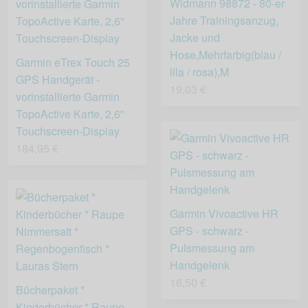
Widmann 98872 - 80-er
Jahre Trainingsanzug,
Jacke und
Hose,Mehrfarbig(blau /
Garmin eTrex Touch 25
lila / rosa),M
GPS Handgerät -
19,03 €
vorinstallierte Garmin
TopoActive Karte, 2,6''
Touchscreen-Display
184,95 €
Garmin Vivoactive HR
GPS - schwarz -
Pulsmessung am
Handgelenk
16,50 €
Bücherpaket *
Kinderbücher * Raupe