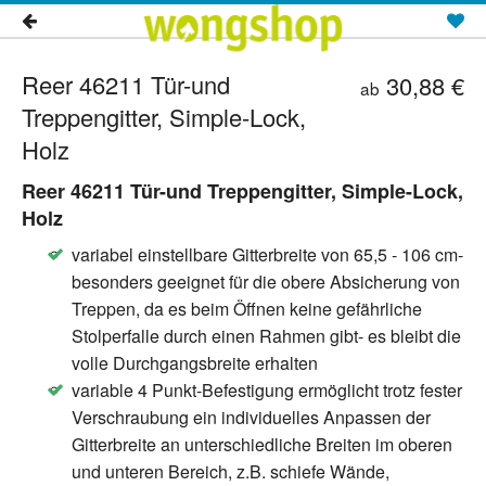
Die besten Produkte
Seitentitel
Reer 46211 Tür-und
30,88 €
ab
Treppengitter, Simple-Lock,
Jeden hat mit Sicherheit schon ein Mal die Frage
Holz
gequält: Welches Produkt soll ich bei der grossen
Auswahl kaufen!?
Reer 46211 Tür-und Treppengitter, Simple-Lock,
Das Team von Wongshop hat es sich zur Aufgabe
Holz
gemacht, dieses Problem ein für alle Mal aus der Welt zu
variabel einstellbare Gitterbreite von 65,5 - 106 cm-
schaffen indem wir für euch die besten und meist
besonders geeignet für die obere Absicherung von
verkauftesten Produkte aus dem Internet
Treppen, da es beim Öffnen keine gefährliche
zusammentragen. So könnt ihr schnell entscheiden was
Stolperfalle durch einen Rahmen gibt- es bleibt die
die TOP Seller sind, denn eines ist klar, wenn ein Produkt
volle Durchgangsbreite erhalten
von den meisten Menschen gekauft wird, wurde es von
variable 4 Punkt-Befestigung ermöglicht trotz fester
vielen Menschen an ihre Mitmenschen und Liebsten
Verschraubung ein individuelles Anpassen der
empfohlen, da das Produkt zum einen einfach das Beste
Gitterbreite an unterschiedliche Breiten im oberen
ist vom Preis-Leistungsverhältnis.
und unteren Bereich, z.B. schiefe Wände,