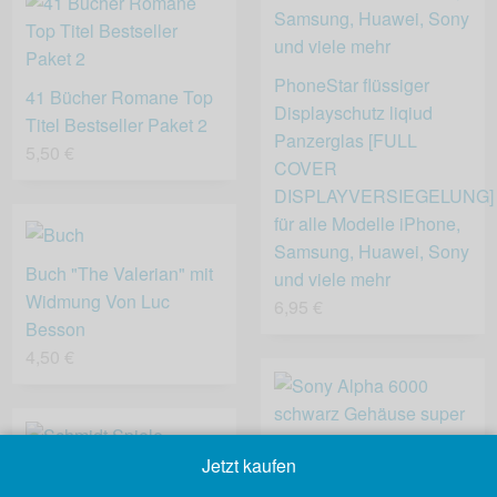
PhoneStar flüssiger
41 Bücher Romane Top
Displayschutz liqiud
Titel Bestseller Paket 2
Panzerglas [FULL
5,50 €
COVER
DISPLAYVERSIEGELUNG]
für alle Modelle iPhone,
Samsung, Huawei, Sony
Buch "The Valerian" mit
und viele mehr
Widmung Von Luc
6,95 €
Besson
4,50 €
Jetzt kaufen
Sony Alpha 6000