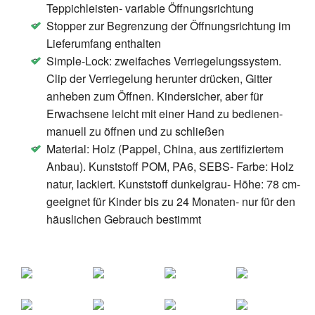
Teppichleisten- variable Öffnungsrichtung
Wie funktioniert Wongshop?
Stopper zur Begrenzung der Öffnungsrichtung im
Wir haben für dich die beliebtesten
Lieferumfang enthalten
Produktkategorien analysiert und so über einen
Simple-Lock: zweifaches Verriegelungssystem.
besondern Algorithmus die meist verkauftesten
Clip der Verriegelung herunter drücken, Gitter
Produkte gefunden und für dich hier bereitgestellt.
anheben zum Öffnen. Kindersicher, aber für
Wir freuen uns wenn du zufrieden bist mit dem
Erwachsene leicht mit einer Hand zu bedienen-
gekauften Produkt und du uns deinen Freunden
manuell zu öffnen und zu schließen
weiterempfiehlst.
Material: Holz (Pappel, China, aus zertifiziertem
Anbau). Kunststoff POM, PA6, SEBS- Farbe: Holz
natur, lackiert. Kunststoff dunkelgrau- Höhe: 78 cm-
geeignet für Kinder bis zu 24 Monaten- nur für den
häuslichen Gebrauch bestimmt
Samsung Serie 6
89 Bücher dünne
UE55HU6900 139,7 cm
gebunde Bücher
(55 Zoll) 2160p UHD