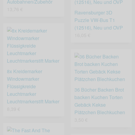
Autobahnen/Zubehör
13,76 €
Ravensburger 3D
Puzzle VW-Bus T1
(12516), Neu und OVP
16,05 €
8x Kreidemarker
Windowmarker
Flüssigkreide
36 Bücher Backen Brot
Leuchtmarker
backen Kuchen Torten
Leuchtmarkerstift Marker
Gebäck Kekse
8,39 €
Plätzchen Blechkuchen
3,50 €