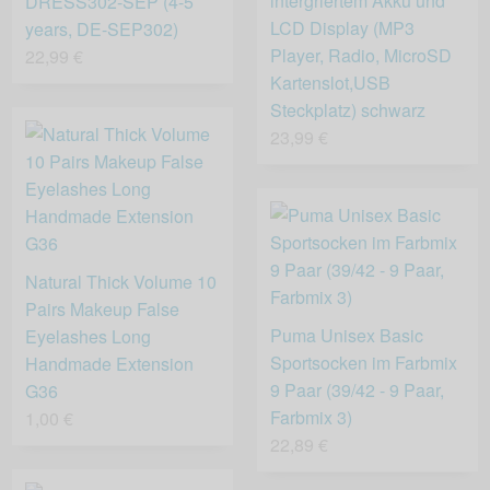
intergriertem Akku und
DRESS302-SEP (4-5
LCD Display (MP3
years, DE-SEP302)
Player, Radio, MicroSD
22,99 €
Kartenslot,USB
Steckplatz) schwarz
23,99 €
Natural Thick Volume 10
Pairs Makeup False
Puma Unisex Basic
Eyelashes Long
Sportsocken im Farbmix
Handmade Extension
9 Paar (39/42 - 9 Paar,
G36
Farbmix 3)
1,00 €
22,89 €