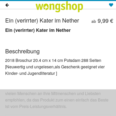
Die besten Produkte
Seitentitel
Ein (verirrter) Kater im Nether
9,99 €
ab
Jeden hat mit Sicherheit schon ein Mal die Frage
Ein (verirrter) Kater im Nether
gequält: Welches Produkt soll ich bei der grossen
Auswahl kaufen!?
Das Team von Wongshop hat es sich zur Aufgabe
Beschreibung
gemacht, dieses Problem ein für alle Mal aus der Welt zu
2018 Broschur 20.4 cm x 14 cm Potsdam 288 Seiten
schaffen indem wir für euch die besten und meist
[Neuwertig und ungelesen,als Geschenk geeignet vier
verkauftesten Produkte aus dem Internet
Kinder- und Jugendliteratur ]
zusammentragen. So könnt ihr schnell entscheiden was
die TOP Seller sind, denn eines ist klar, wenn ein Produkt
von den meisten Menschen gekauft wird, wurde es von
vielen Menschen an ihre Mitmenschen und Liebsten
empfohlen, da das Produkt zum einen einfach das Beste
ist vom Preis-Leistungsverhältnis.