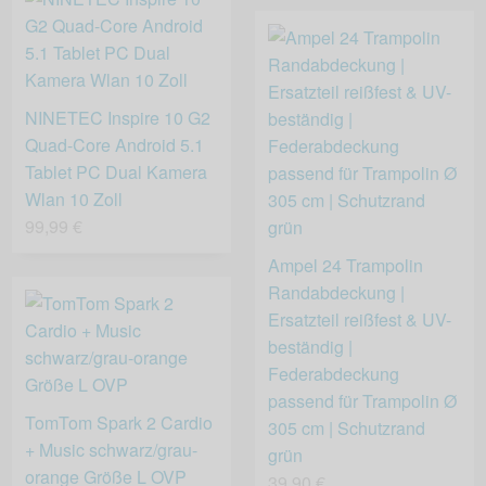
NINETEC Inspire 10 G2
Quad-Core Android 5.1
Tablet PC Dual Kamera
Wlan 10 Zoll
99,99 €
Ampel 24 Trampolin
Randabdeckung |
Ersatzteil reißfest & UV-
beständig |
Federabdeckung
passend für Trampolin Ø
TomTom Spark 2 Cardio
305 cm | Schutzrand
+ Music schwarz/grau-
grün
orange Größe L OVP
39,90 €