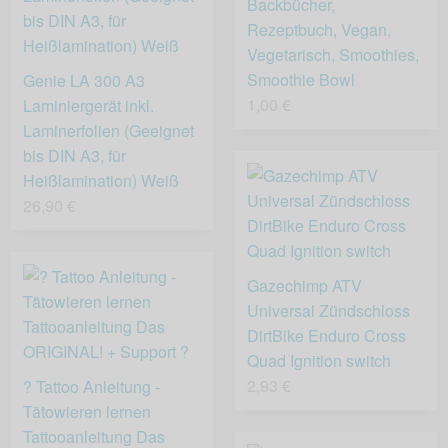
Backbücher,
Rezeptbuch, Vegan,
Vegetarisch, Smoothies,
Smoothie Bowl
Genie LA 300 A3
1,00 €
Laminiergerät inkl.
Laminerfolien (Geeignet
bis DIN A3, für
Heißlamination) Weiß
26,90 €
Gazechimp ATV
Universal Zündschloss
DirtBike Enduro Cross
Quad Ignition switch
2,93 €
? Tattoo Anleitung -
Tätowieren lernen
Tattooanleitung Das