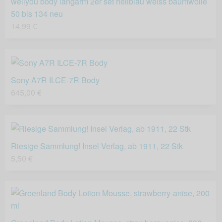
wellyou body langarm 2er set hellblau weiss baumwolle
50 bis 134 neu
14,99 €
Sony A7R ILCE-7R Body
645,00 €
Riesige Sammlung! Insel Verlag, ab 1911, 22 Stk
5,50 €