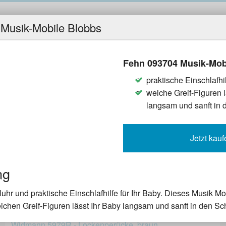
Lifestyle
Elektro
Auto
Kleid
in
in
in
in
Musik-Mobile Blobbs
Fehn 093704 Musik-Mob
praktische Einschlafhil
: Welches Produkt soll ich bei der
weiche Greif-Figuren 
langsam und sanft in 
eses Problem ein für alle Mal aus der Welt
testen Produkte aus dem Internet
Jetzt kauf
OP Seller sind, denn eines ist klar, wenn
es von vielen Menschen an ihre
nen einfach das Beste ist vom Preis-
ng
hr und praktische Einschlafhilfe für Ihr Baby. Dieses Musik Mo
eichen Greif-Figuren lässt Ihr Baby langsam und sanft in den Sc
Widmann 5979R - Lockenperücke, braun