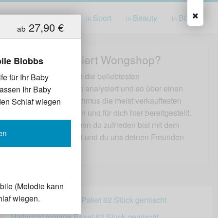
ung
Spielwaren
Sport
Beauty
Bücher
in
in
in
in
27,90 €
ab
Wie funktioniert Wongshop?
ile Blobbs
Wir haben für dich die beliebtesten
fe für Ihr Baby
Produktkategorien analysiert und so über einen
lassen Ihr Baby
besondern Algorithmus die meist verkauftesten
den Schlaf wiegen
Produkte gefunden und für dich hier bereitgestellt.
Wir freuen uns wenn du zufrieden bist mit dem
en
gekauften Produkt und du uns deinen Freunden
weiterempfiehlst.
bile (Melodie kann
hlaf wiegen.
Historical romane Paket 62 Stück gemischt