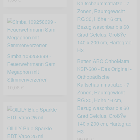
Simba 109258699 -
Betten ABC OrthoMatra
Feuerwehrmann Sam
KSP-500 - Das Original -
Megaphon mit
Orthopädische
Stimmenverzerrer
Kaltschaummatratze - 7
10,08 €
Zonen, Raumgewicht
RG 30, Höhe 16 cm,
Bezug waschbar bis 60
Grad Celcius, GrößŸe
140 x 200 cm, Härtegrad
OILILY Blue Sparkle
H3
EDT Vapo 25 ml
99,00 €