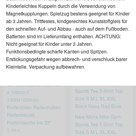
Kinderleichtes Kuppeln durch die Verwendung von
Bluse+Rock+Krawatte
Magnetkupplungen. Spielzug bestens geeignet für Kinder
16,99 €
ab 3 Jahren. Trittfestes, kindgerechtes Kunststoffgleis für
den schnellen Auf- und Abbau - auch auf dem Fußboden.
Batterien sind im Lieferumfang enthalten. ACHTUNG:
Nicht geeignet für Kinder unter 3 Jahren.
Garmin Fenix 2 Bundle
Funktionsbedingte scharfe Kanten und Spitzen.
inkl. HRM-Run Brustgurt
Erstickungsgefahr wegen abbrech- und verschluck barer
53,00 €
Kleinteile. Verpackung aufbewahren.
4x Reifensäcke XXL 100
x 100cm //
1000x1000mm
Reifentüten Reifenhüllen
Reifenbeutel
New Mens Nike Gym
Reifentasche bis 22"
Sports Tee T-Shirt Top
5,99 €
Size S M L XL XXL