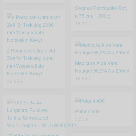
Original Pezziball® Rot,
ø 75 cm, 1.700 g
18,33 €
2 Personen Ultraleicht
Zelt für Trekking 2000
Medicura Aloe Vera
mm Wassersäule
Hautgel 98,3% 3 x 200ml
Norskskin Kevyt
16,89 €
49,95 €
Polar m400
5,50 €
?Größe 34-44 Longshirt,