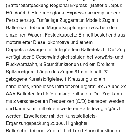
(Batter Startpackung Regional Express. (Batterie). Spur:
Wie funktioniert Wongshop?
H0. Vorbild: Einem Regional Express nachempfundener
Wir haben für dich die beliebtesten
Personenzug. Fünfteilige Zuggarnitur. Modell: Zug mit
Produktkategorien analysiert und so über einen
Batterieantrieb und Magnetkupplungen zwischen den
besondern Algorithmus die meist verkauftesten
einzelnen Wagen. Festgekuppelte Einheit bestehend aus
Produkte gefunden und für dich hier bereitgestellt.
motorisierter Diesellokomotive und einem
Wir freuen uns wenn du zufrieden bist mit dem
Doppelstockwagen mit integriertem Batteriefach. Der Zug
gekauften Produkt und du uns deinen Freunden
verfügt über 3 Geschwindigkeitsstufen bei Vorwärts- und
weiterempfiehlst.
Rückwärtsfahrt, 3 Soundfunktionen und ein Dreilicht-
Spitzensignal. Länge des Zuges 61 cm. Inhalt: 22
gebogene Kunststoffgleise, 1 Kreuzung und ein
handliches, kabelloses Infrarot-Steuergerät. 4x AA und 2x
AAA Batterien im Lieferumfang enthalten. Der Zug kann
mit 2 verschiedenen Frequenzen (C/D) betrieben werden
und kann somit mit einem weiteren Batteriezug ergänzt
Burberry Classic for
werden. Erweiterbar mit der Kunststoffgleis-
Girls School Costume
Woman - Women 100 ml
Ergänzungspackung 23300. Highlights:
Cosplay Kostüm Student
Eau de Parfum EDP
Batteriebetriebener Zug mit Licht und Soundfunktionen.
Uniform White
34,85 €