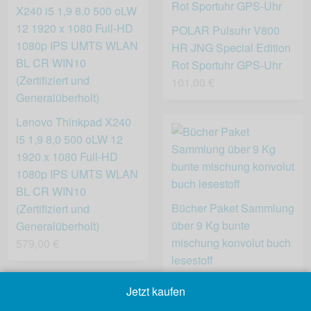
POLAR Pulsuhr V800
HR JNG Special Edition
Rot Sportuhr GPS-Uhr
101,00 €
Lenovo Thinkpad X240
i5 1,9 8,0 500 oLW 12
1920 x 1080 Full-HD
1080p IPS UMTS WLAN
BL CR WIN10
Bücher Paket Sammlung
(Zertifiziert und
über 9 Kg bunte
Generalüberholt)
mischung konvolut buch
579,00 €
lesestoff
3,00 €
Jetzt kaufen