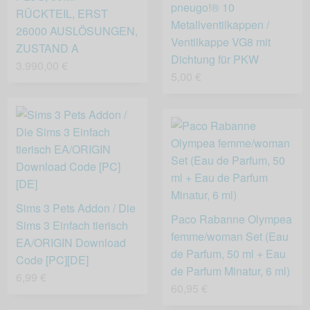
pneugo!® 10
RÜCKTEIL, ERST
Metallventilkappen /
26000 AUSLÖSUNGEN,
Ventilkappe VG8 mit
ZUSTAND A
Dichtung für PKW
3.990,00 €
5,00 €
Sims 3 Pets Addon / Die
Paco Rabanne Olympea
Sims 3 Einfach tierisch
femme/woman Set (Eau
EA/ORIGIN Download
de Parfum, 50 ml + Eau
Code [PC][DE]
de Parfum Minatur, 6 ml)
6,99 €
60,95 €