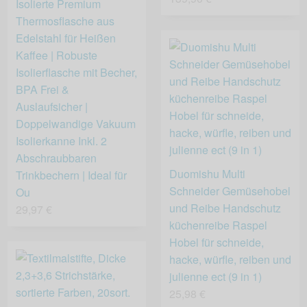
Isolierte Premium
Thermosflasche aus
Edelstahl für Heißen
Kaffee | Robuste
Isolierflasche mit Becher,
BPA Frei &
Auslaufsicher |
Doppelwandige Vakuum
Isolierkanne Inkl. 2
Abschraubbaren
Duomishu Multi
Trinkbechern | Ideal für
Schneider Gemüsehobel
Ou
und Reibe Handschutz
29,97 €
küchenreibe Raspel
Hobel für schneide,
hacke, würfle, reiben und
julienne ect (9 in 1)
25,98 €